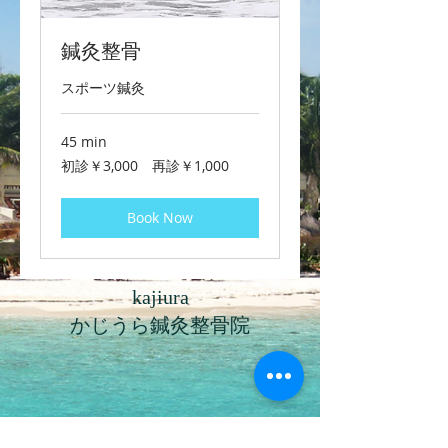
鍼灸整骨
スポーツ鍼灸
45 min
初
初診￥3,000 再診￥1,000
診
￥3,000
再
Book Now
診
￥1,000
kajiura
​かじうら鍼灸整骨院